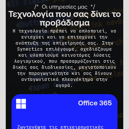
επιτρέπει τη λειτουργία εργοστασίων
παραγωγής, μειώνοντας τα απόβλητα
Οι υπηρεσίες μας
με ελάχιστη ανθρώπινη παρέμβαση,
και διασφαλίζοντας πλήρη ESG
Τεχνολογία που σας δίνει το
βελτιώνοντας τη συνοχή των
συμμόρφωση με ελάχιστη παρέμβαση.
προβάδισμα
διαδικασιών και την ποιότητα των
τελικών προϊόντων.
Η τεχνολογία πρέπει να απλοποιεί, να
ενισχύει και να επιταχύνει την
ανάπτυξη της επιχείρησής σας. Στην
Synectics επιλέγουμε, σχεδιάζουμε
και υλοποιούμε καινοτόμες λύσεις
λογισμικού, που προσαρμόζονται στις
δικές σας διαδικασίες, μεγιστοποιούν
την παραγωγικότητα και σας δίνουν
ανταγωνιστικό πλεονέκτημα στην
αγορά.
s
Office 365
Ζωντανέψτε τις επιχειρηματικές