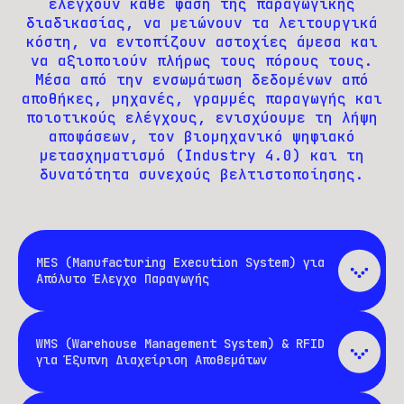
ελέγχουν κάθε φάση της παραγωγικής
διαδικασίας, να μειώνουν τα λειτουργικά
κόστη, να εντοπίζουν αστοχίες άμεσα και
να αξιοποιούν πλήρως τους πόρους τους.
Μέσα από την ενσωμάτωση δεδομένων από
αποθήκες, μηχανές, γραμμές παραγωγής και
ποιοτικούς ελέγχους, ενισχύουμε τη λήψη
αποφάσεων, τον βιομηχανικό ψηφιακό
μετασχηματισμό (Industry 4.0) και τη
δυνατότητα συνεχούς βελτιστοποίησης.
MES (Manufacturing Execution System) για
Απόλυτο Έλεγχο Παραγωγής
Όταν κάθε λεπτό παραγωγής μετράει.
Όλα τα δεδομένα συγχρονίζονται στο
WMS (Warehouse Management System) & RFID
ERP, επιτρέποντας γρήγορες αλλαγές
για Έξυπνη Διαχείριση Αποθεμάτων
στη γραμμή παραγωγής. Η δυναμική
Στην παραγωγή, το λάθος timing
διαχείριση ροών εργασίας επιτρέπει