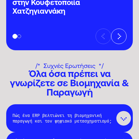
στην Κουφετοποιία
Χατζηγιαννάκη
ROLLER ΚΑΠΠΑΤΟΣ
Συχνές Ερωτήσεις
Όλα όσα πρέπει να
γνωρίζετε σε Βιομηχανία &
Παραγωγή
Πώς ένα ERP βελτιώνει τη βιομηχανική
παραγωγή και τον ψηφιακό μετασχηματισμό;
Ένα σύγχρονο ERP ενοποιεί δεδομένα
από όλες τις λειτουργίες (παραγωγή,